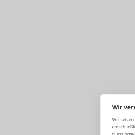
COMAX ComBo
Ausführliche Informationen
Erstklassige Bedachung
Stahl
COMAX ComBo
Ausführliche Informationen
Wir ve
Einzigartige Vorteile
, die Sie mit jedem COM
Wir setzen
GPS
einschließ
Orientierung
Nutzungsve