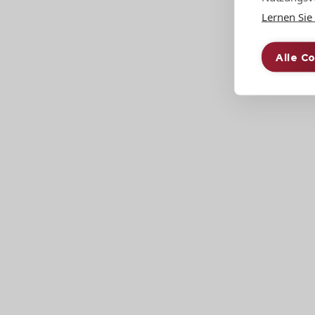
Lernen Sie
Wir messen die Dachfläche und profilieren di
Alle C
Verlegeplan
kostenlos
Wir erstellen für jedes Dach einen kostenlose
Unbegrenzte
Anzahl der Schattierunge
Wir bieten individuelle Schattierungen und D
Experten
Beratung
Unsere Experten stehen Ihnen während der ge