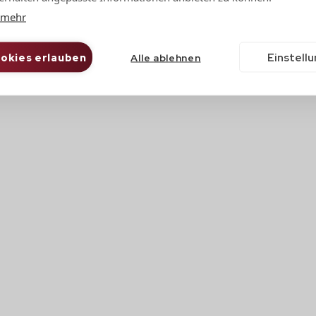
 mehr
e Dacheindeckung exakt nach Maß.
Einstell
ookies erlauben
Alle ablehnen
n Verlegeplan und ein Angebot.
n
achausführungen. Ab 400 m2.
samten Vertragsdauer zur Verfügung.