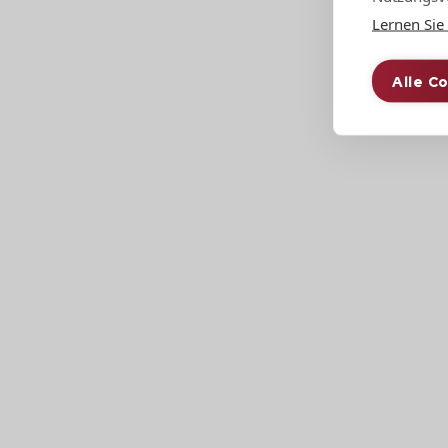
Lernen Sie
Zusätzliche Die
Alle C
Versand und
Verpackung
Wir verpacken Ihre Dacheindeckung und andere 
Transport und die Entladung verfügen wir über
Mehr über Verpackung und Transport
Klempnern
Unterstützung
Wir bieten Ihnen professionelle Unterstützun
Profilieranlage bis hin zur Unterstützung durch